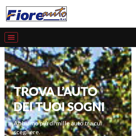
TROVA L’AUTO
DEI TUOI SOGNI
Abbiamo più di mille auto tra cui
scegliere.