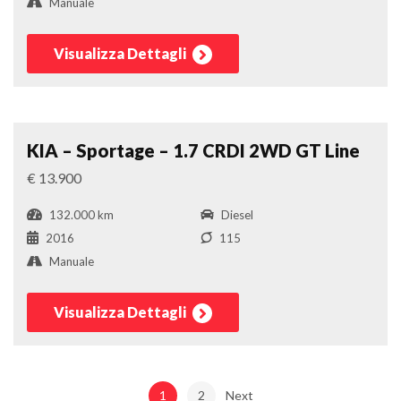
Manuale
Visualizza Dettagli
Fuoristrada
Confronta
KIA – Sportage – 1.7 CRDI 2WD GT Line
€ 13.900
132.000 km
Diesel
2016
115
Manuale
Visualizza Dettagli
1
2
Next