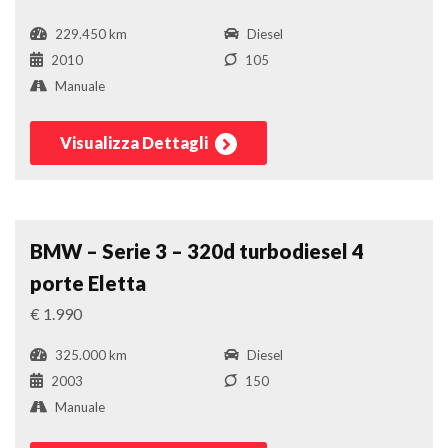
229.450 km
Diesel
2010
105
Manuale
Visualizza Dettagli
Tre Volumi
Confronta
BMW – Serie 3 – 320d turbodiesel 4
porte Eletta
€ 1.990
325.000 km
Diesel
2003
150
Manuale