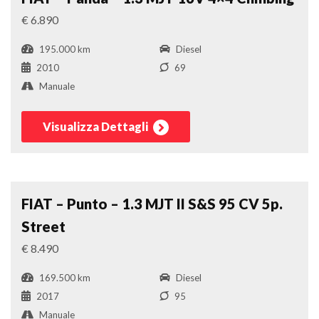
€ 6.890
195.000 km
Diesel
2010
69
Manuale
Visualizza Dettagli
Berlina
Confronta
FIAT – Punto – 1.3 MJT II S&S 95 CV 5p.
Street
€ 8.490
169.500 km
Diesel
2017
95
Manuale