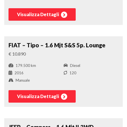
Visualizza Dettagli
Berlina
Confronta
FIAT – Tipo – 1.6 Mjt S&S 5p. Lounge
€ 10.890
179.500 km
Diesel
2016
120
Manuale
Visualizza Dettagli
Suv
Confronta