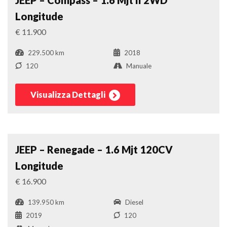
JEEP – Compass – 1.6 Mjt II 2WD
Longitude
€ 11.900
229.500 km
2018
120
Manuale
Visualizza Dettagli
Suv
Confronta
JEEP – Renegade – 1.6 Mjt 120CV
Longitude
€ 16.900
139.950 km
Diesel
2019
120