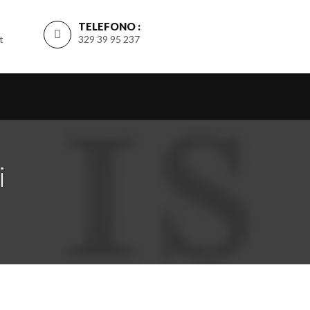
TELEFONO :
t
329 39 95 237
i