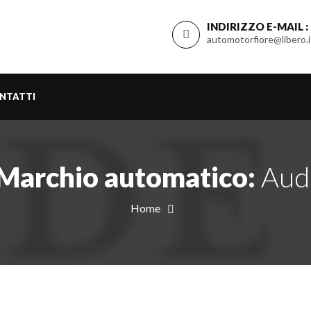
INDIRIZZO E-MAIL :
automotorfiore@libero.i
NTATTI
Marchio automatico:
Aud
Home