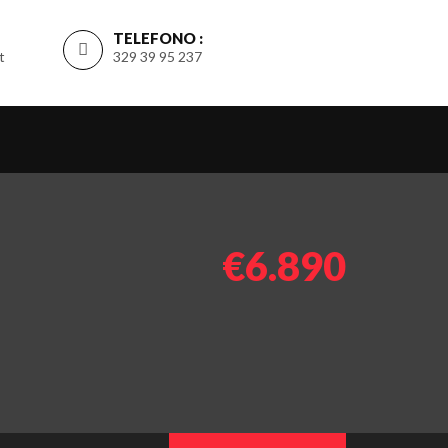
TELEFONO :
t
329 39 95 237
€6.890