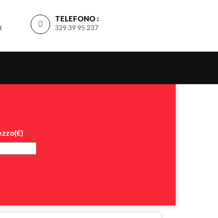
TELEFONO :
t
329 39 95 237
ezzo(€)