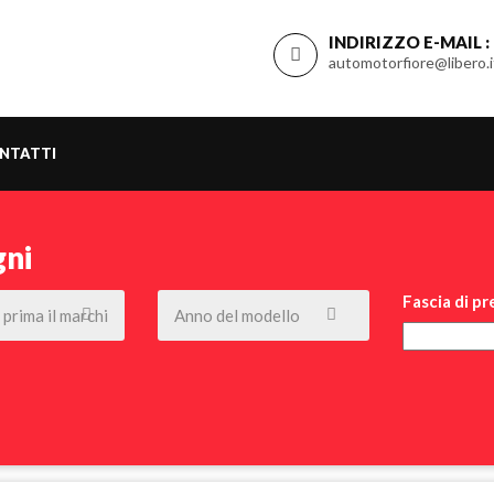
INDIRIZZO E-MAIL :
automotorfiore@libero.i
NTATTI
gni
Fascia di pr